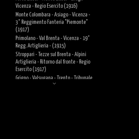
Vicenza - Regio Esercito (1916)
Monte Colombara - Asiago - Vicenza -
3° Reggimento Fanteria "Piemonte"
(1917)
Primolano - Val Brenta - Vicenza - 19°
Regg. Artiglieria - (1915)
Stroppari - Tezze sul Brenta - Alpini
Artiglieria - Ritorno dal fronte - Regio
Esercito (1917)
Grigno - Valsugana - Trento - Tribunale
di guerra (1917)
Ospedaletto - Valsugana - 19° Regg.
Artiglieria - 1915
Fronte Occidentale
Documenti
Africa - Guerra d'Eritrea (1885-1895)
Africa - Guerra Italo Turca (1911-1912)