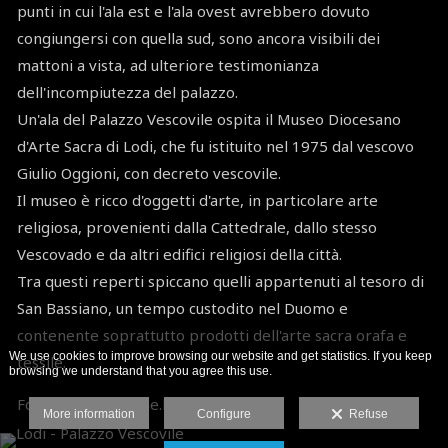
punti in cui l'ala est e l'ala ovest avrebbero dovuto
congiungersi con quella sud, sono ancora visibili dei
mattoni a vista, ad ulteriore testimonianza
dell'incompiutezza del palazzo.
Un'ala del Palazzo Vescovile ospita il Museo Diocesano
d'Arte Sacra di Lodi, che fu istituito nel 1975 dal vescovo
Giulio Oggioni, con decreto vescovile.
Il museo è ricco d'oggetti d'arte, in particolare arte
religiosa, provenienti dalla Cattedrale, dallo stesso
Vescovado e da altri edifici religiosi della città.
Tra questi reperti spiccano quelli appartenuti al tesoro di
San Bassiano, un tempo custodito nel Duomo e
contenente soprattutto prodotti dell'arte sacra orafa e
We use cookies to improve browsing our website and get statistics. If you keep
tessile.
browsing we understand that you agree this use.
Fonte: www.comune.lo.it
More information
Configure
Refuse