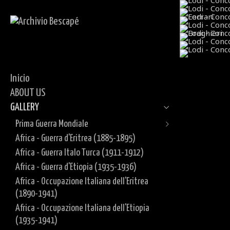
Inicio
ABOUT US
GALLERY
Prima Guerra Mondiale
Africa - Guerra d'Eritrea (1885-1895)
Fronte Italiano
Africa - Guerra Italo Turca (1911-1912)
Fronte Occidentale
Tezze sul Brenta - 19° Regg. Artiglieria
Africa - Guerra d'Etiopia (1935-1936)
Documenti
Regio Esercito (1916)
Africa - Occupazione Italiana dell'Eritrea
Monte Fiara - Vicenza - 1° Regg. Alpini
(1890-1941)
Artiglieria Regio Esercito (1916-1917)
Africa - Occupazione Italiana dell'Etiopia
Cima Ekar - Asiago - Vicenza - Regio
(1935-1941)
Esercito (1916)