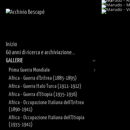
Inizio
60 anni di ricerca e archiviazione...
GALLERIE
Prima Guerra Mondiale
Africa - Guerra d'Eritrea (1885-1895)
Fronte Italiano
Africa - Guerra Italo Turca (1911-1912)
Fronte Occidentale
Tezze sul Brenta - 19° Regg. Artiglieria
Africa - Guerra d'Etiopia (1935-1936)
Documenti
Regio Esercito (1916)
Africa - Occupazione Italiana dell'Eritrea
Monte Fiara - Vicenza - 1° Regg. Alpini
(1890-1941)
Artiglieria Regio Esercito (1916-1917)
Africa - Occupazione Italiana dell'Etiopia
Cima Ekar - Asiago - Vicenza - Regio
(1935-1941)
Esercito (1916)